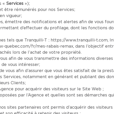
s «
Services
»);
et être rémunérés pour nos Services;
en vigueur;
es, émettre des notifications et alertes afin de vous four
mettant d’effectuer du profilage, dont les fonctions doi
es tels que Tranquilli-T :
https://www.tranquilli-t.com
, I
ax-quebec.com/fr/mes-rabais-remax
, dans l’objectif ent
chés lors de l’achat de votre propriété.
us afin de vous transmettre des informations diverses 
 de vous intéresser;
e vous afin d’assurer que vous êtes satisfait de la prest
s Services, notamment en générant et publiant des donn
eurs Clients;
Agence pour acquérir des visiteurs sur le Site Web ;
oposées par l’Agence et quelles sont ses démarches qui s
os sites partenaires ont permis d’acquérir des visiteurs 
son efficacité à retenir des visiteurs ;