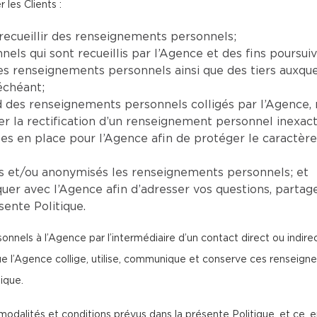
 les Clients :
recueillir des renseignements personnels;
ls qui sont recueillis par l’Agence et des fins poursuiv
 les renseignements personnels ainsi que des tiers auxq
échéant;
ard des renseignements personnels colligés par l’Agenc
la rectification d’un renseignement personnel inexact,
ses en place pour l’Agence afin de protéger le caractèr
ts et/ou anonymisés les renseignements personnels; et
er avec l’Agence afin d’adresser vos questions, partag
sente Politique.
nnels à l’Agence par l’intermédiaire d’un contact direct ou indir
que l’Agence collige, utilise, communique et conserve ces rense
ique.
modalités et conditions prévus dans la présente Politique, et ce, e