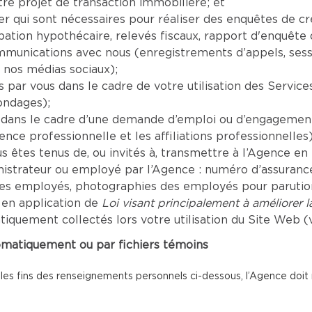
re projet de transaction immobilière; et
er qui sont nécessaires pour réaliser des enquêtes de c
tion hypothécaire, relevés fiscaux, rapport d'enquête de
mmunications avec nous (enregistrements d’appels, sess
 nos médias sociaux);
par vous dans le cadre de votre utilisation des Servic
ondages);
dans le cadre d’une demande d’emploi ou d’engagement 
ence professionnelle et les affiliations professionnelles)
êtes tenus de, ou invités à, transmettre à l’Agence en r
inistrateur ou employé par l’Agence : numéro d’assuranc
les employés, photographies des employés pour parution 
 en application de
Loi visant principalement à améliorer 
uement collectés lors votre utilisation du Site Web (vo
omatiquement ou par fichiers témoins
 les fins des renseignements personnels ci-dessous, l’Agence doit re